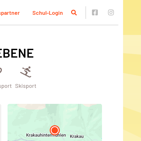
spartner
Schul-Login
EBENE
sport
Skisport