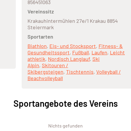
856451063
Vereinssitz
Krakauhintermühlen 27e/1 Krakau 8854
Steiermark
Sportarten
Biathlon
,
Eis- und Stocksport
,
Fitness- &
Gesundheitssport
,
Fußball
,
Laufen
,
Leicht
athletik
,
Nordisch Langlauf
,
Ski
Alpin
,
Skitouren /
Skibergsteigen
,
Tischtennis
,
Volleyball /
Beachvolleyball
Sportangebote des Vereins
Nichts gefunden