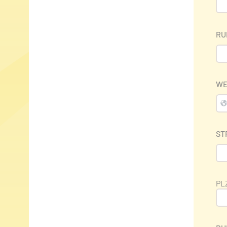
RU
WE
ST
PL