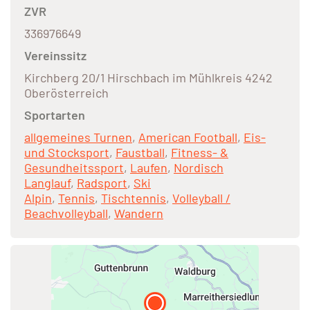
ZVR
336976649
Vereinssitz
Kirchberg 20/1 Hirschbach im Mühlkreis 4242
Oberösterreich
Sportarten
allgemeines Turnen
,
American Football
,
Eis-
und Stocksport
,
Faustball
,
Fitness- &
Gesundheitssport
,
Laufen
,
Nordisch
Langlauf
,
Radsport
,
Ski
Alpin
,
Tennis
,
Tischtennis
,
Volleyball /
Beachvolleyball
,
Wandern