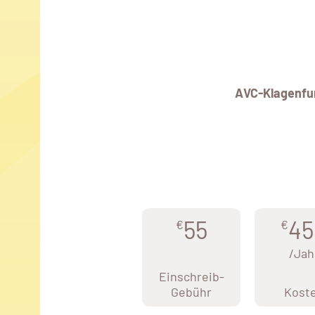
AVC-Klagenfu
55
45
€
€
/Jah
Einschreib-
Gebühr
Kost