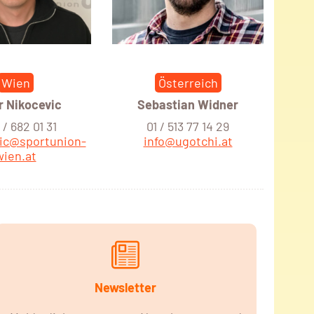
Wien
Österreich
r Nikocevic
Sebastian Widner
/ 682 01 31
01 / 513 77 14 29
vic@sportunion-
info@ugotchi.at
wien.at
Newsletter