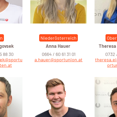
en
Niederösterreich
Ober
Ugovsek
Anna Hauer
Theresa
5 88 30
0664 / 60 61 31 01
0732 /
sek@sportu
a.hauer@sportunion.at
theresa.
ten.at
ortu