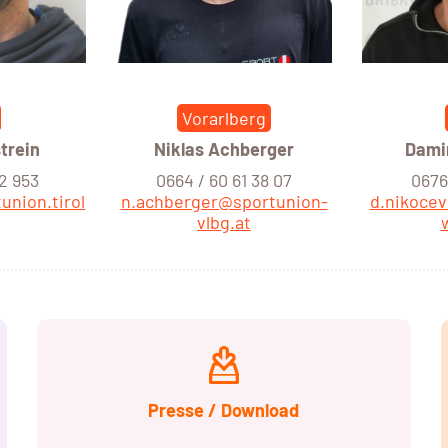
Vorarlberg
trein
Niklas Achberger
Dami
12 953
0664 / 60 61 38 07
0676 
union.tirol
n.achberger@sportunion-
d.nikoce
vlbg.at
Presse / Download