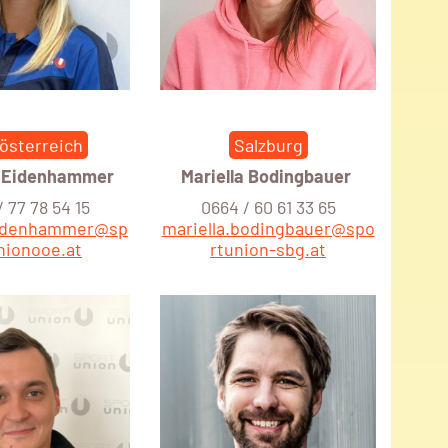
österreich
Salzburg
 Eidenhammer
Mariella Bodingbauer
 77 78 54 15
0664 / 60 61 33 65
eidenhammer@sp
mariella.bodingbauer@spo
nionooe.at
rtunion-sbg.at