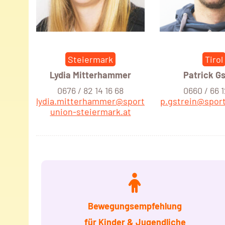
Steiermark
Tirol
Lydia Mitterhammer
Patrick Gs
0676 / 82 14 16 68
0660 / 66 
lydia.mitterhammer@sport
p.gstrein@sport
union-steiermark.at
Bewegungsempfehlung
für Kinder
& Jugendliche