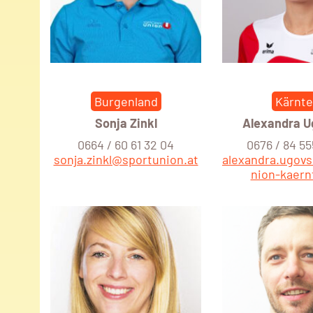
Burgenland
Kärnt
Sonja Zinkl
Alexandra 
0664 / 60 61 32 04
0676 / 84 55
sonja.zinkl@sportunion.at
alexandra.ugov
nion-kaern