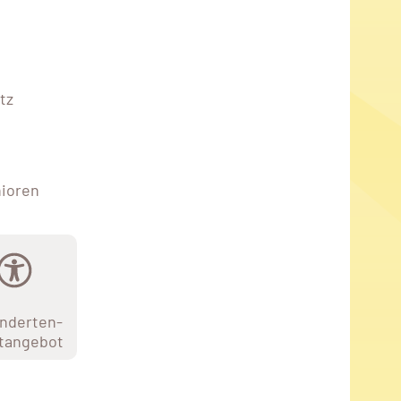
tz
nioren
nderten-
tangebot