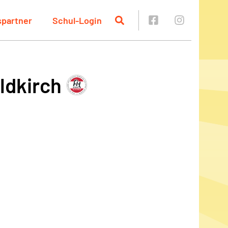
spartner
Schul-Login
ldkirch