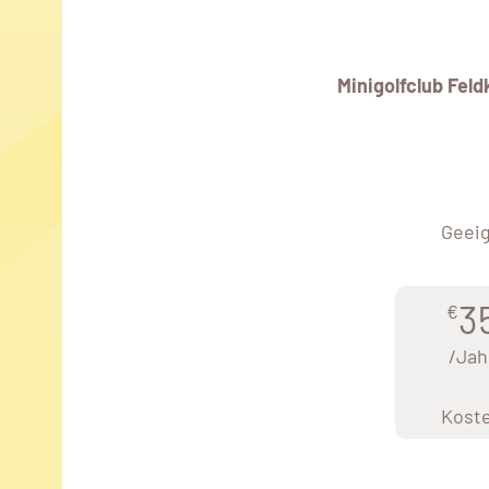
Minigolfclub Feld
Geeig
3
€
/Jah
Kost