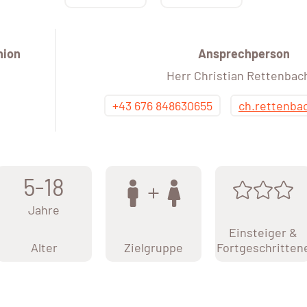
nion
Ansprechperson
Herr Christian Rettenbac
+43 676 848630655
ch.rettenba
5-18
Jahre
Einsteiger &
Alter
Zielgruppe
Fortgeschritten