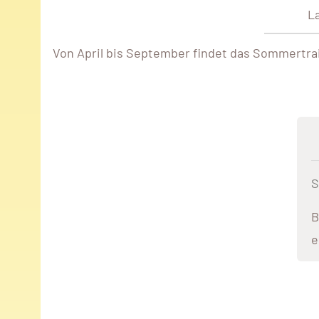
La
Von April bis September findet das Sommertrai
S
B
e