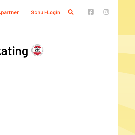
spartner
Schul-Login
kating