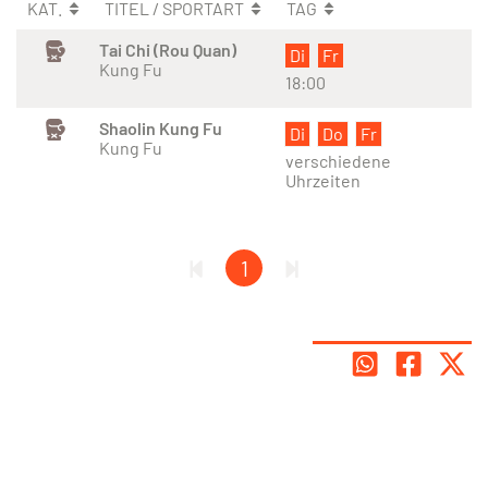
KAT.
TITEL / SPORTART
TAG
Tai Chi (Rou Quan)
Di
Fr
Kung Fu
18:00
Shaolin Kung Fu
Di
Do
Fr
Kung Fu
verschiedene
Uhrzeiten
1