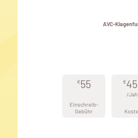
AVC-Klagenfu
55
45
€
€
/Jah
Einschreib-
Gebühr
Kost