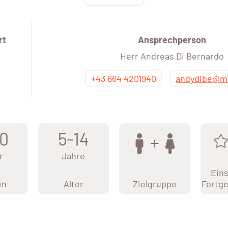
rt
Ansprechperson
Herr Andreas Di Bernardo
+43 664 4201940
andydibe@m
0
5-14
r
Jahre
Eins
en
Alter
Zielgruppe
Fortge