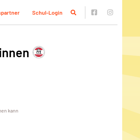
spartner
Schul-Login
*innen
men kann