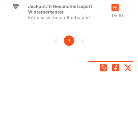
Jackpot.fit Gesundheitssport
Mi
Wintersemester
18:00
Fitness- & Gesundheitssport
1