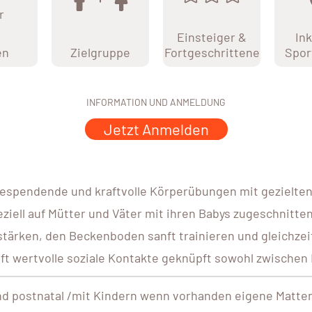
r
Einsteiger &
Ink
en
Zielgruppe
Fortgeschrittene
Spor
INFORMATION UND ANMELDUNG
Jetzt Anmelden
rgiespendende und kraftvolle Körperübungen mit geziel
ell auf Mütter und Väter mit ihren Babys zugeschnitte
 stärken, den Beckenboden sanft trainieren und gleichzei
ft wertvolle soziale Kontakte geknüpft sowohl zwischen E
nd postnatal /mit Kindern wenn vorhanden eigene Matte