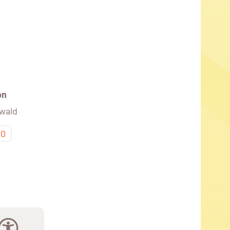
on
wald
00