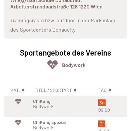
Win(g)Tsun Schule Donaustadt
Arbeiterstrandbadstraße 128 1220 Wien
Trainingsraum bzw. outdoor in der Parkanlage
des Sportcenters Donaucity
Sportangebote des Vereins
Bodywork
KAT.
TITEL / SPORTART
TAG
ChiKung
Sa
Bodywork
09:00
ChiKung spezial
Di
Bodywork
18:00