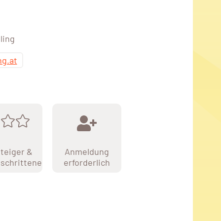
ling
ng.at
teiger &
Anmeldung
schrittene
erforderlich