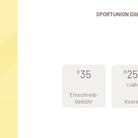
SPORTUNION Döb
35
25
€
€
/Jah
Einschreib-
Gebühr
Kost