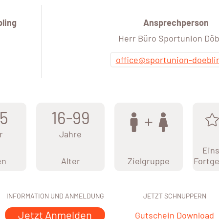
ling
Ansprechperson
Herr Büro Sportunion Döb
office@sportunion-doebli
5
16-99
r
Jahre
Eins
en
Alter
Zielgruppe
Fortge
INFORMATION UND ANMELDUNG
JETZT SCHNUPPERN
Jetzt Anmelden
Gutschein Download