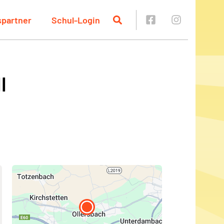
spartner
Schul-Login
l