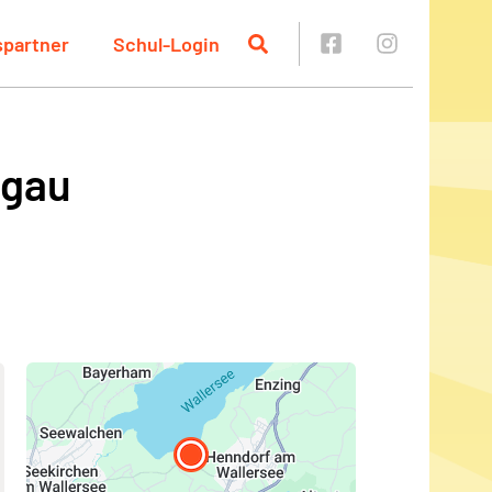
spartner
Schul-Login
hgau