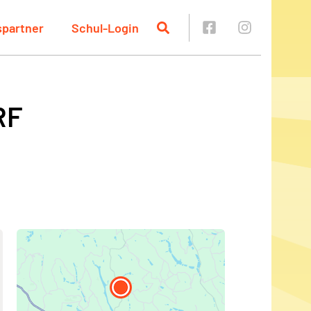
spartner
Schul-Login
RF