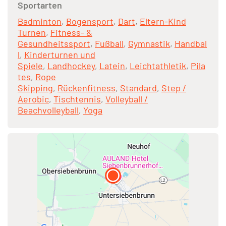
Sportarten
Badminton
,
Bogensport
,
Dart
,
Eltern-Kind
Turnen
,
Fitness- &
Gesundheitssport
,
Fußball
,
Gymnastik
,
Handbal
l
,
Kinderturnen und
Spiele
,
Landhockey
,
Latein
,
Leichtathletik
,
Pila
tes
,
Rope
Skipping
,
Rückenfitness
,
Standard
,
Step /
Aerobic
,
Tischtennis
,
Volleyball /
Beachvolleyball
,
Yoga