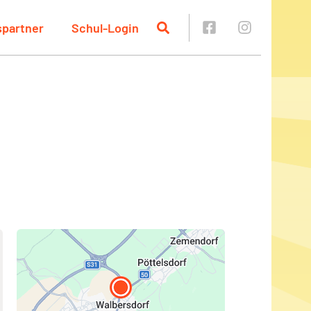
spartner
Schul-Login
n