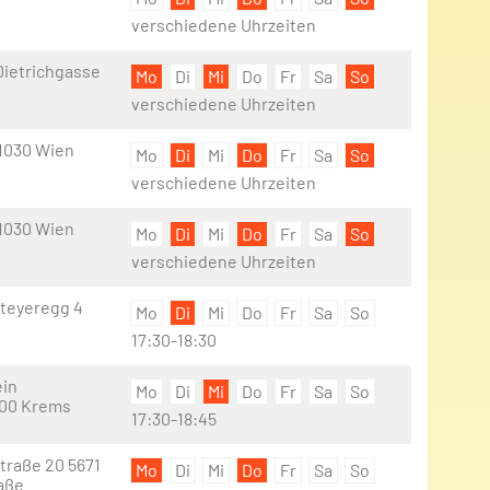
verschiedene Uhrzeiten
Dietrichgasse
Mo
Di
Mi
Do
Fr
Sa
So
verschiedene Uhrzeiten
 1030 Wien
Mo
Di
Mi
Do
Fr
Sa
So
verschiedene Uhrzeiten
 1030 Wien
Mo
Di
Mi
Do
Fr
Sa
So
verschiedene Uhrzeiten
teyeregg 4
Mo
Di
Mi
Do
Fr
Sa
So
17:30-18:30
ein
Mo
Di
Mi
Do
Fr
Sa
So
500 Krems
17:30-18:45
traße 20 5671
Mo
Di
Mi
Do
Fr
Sa
So
aße