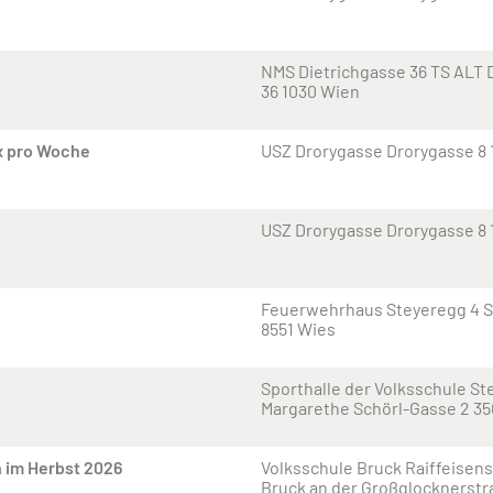
NMS Dietrichgasse 36 TS ALT 
36 1030 Wien
x pro Woche
USZ Drorygasse Drorygasse 8
USZ Drorygasse Drorygasse 8
Feuerwehrhaus Steyeregg 4 S
8551 Wies
Sporthalle der Volksschule St
Margarethe Schörl-Gasse 2 3
n im Herbst 2026
Volksschule Bruck Raiffeisens
Bruck an der Großglocknerstr