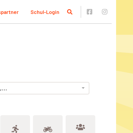
spartner
Schul-Login
...