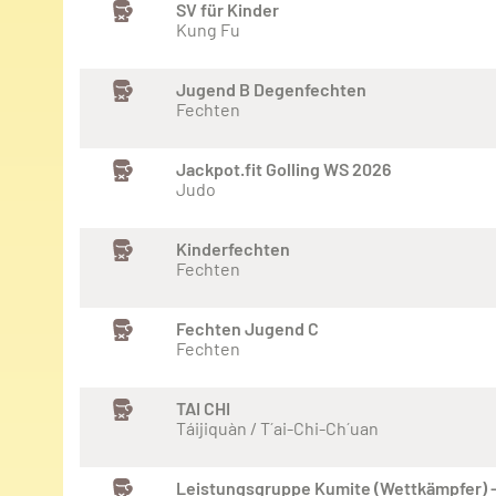
SV für Kinder
Kung Fu
Jugend B Degenfechten
Fechten
Jackpot.fit Golling WS 2026
Judo
Kinderfechten
Fechten
Fechten Jugend C
Fechten
TAI CHI
Táijiquàn / T´ai-Chi-Ch´uan
Leistungsgruppe Kumite (Wettkämpfer)