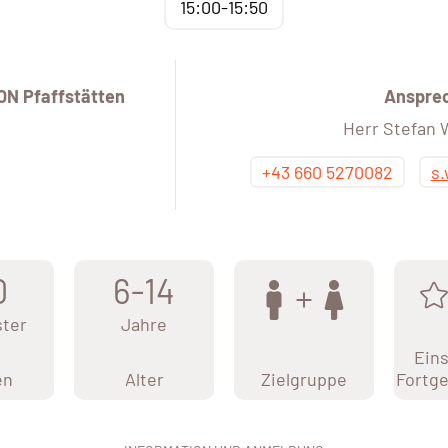
15:00-15:50
ON Pfaffstätten
Anspre
Herr Stefan
+43 660 5270082
s
0
6-14
ter
Jahre
Eins
en
Alter
Zielgruppe
Fortge