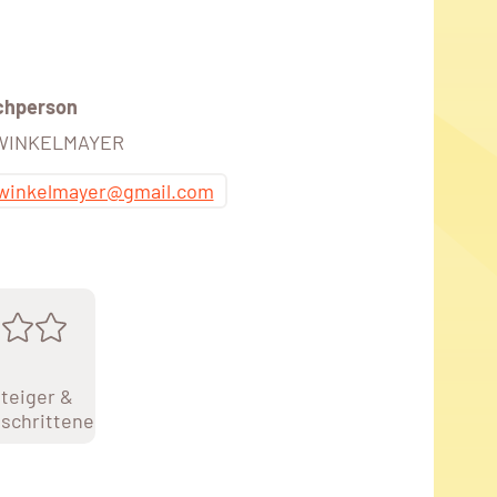
chperson
 WINKELMAYER
.winkelmayer@gmail.com
teiger &
schrittene