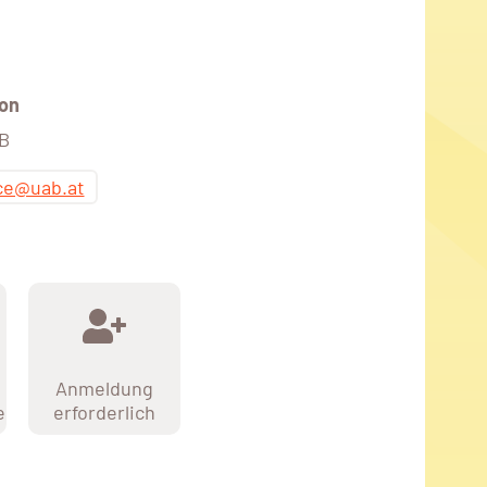
on
AB
ice@uab.at
Anmeldung
e
erforderlich