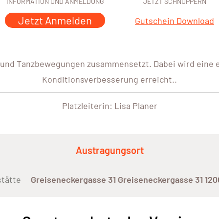
INFORMATION UND ANMELDUNG
JETZT SCHNUPPERN
Jetzt Anmelden
Gutschein Download
k und Tanzbewegungen zusammensetzt. Dabei wird eine e
Konditionsverbesserung erreicht..
Platzleiterin: Lisa Planer
Austragungsort
tätte
Greiseneckergasse 31 Greiseneckergasse 31 12