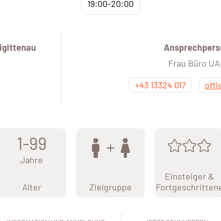
19:00-20:00
igittenau
Ansprechpers
Frau Büro U
+43 13324 017
off
1-99
Jahre
Einsteiger &
Alter
Zielgruppe
Fortgeschritten