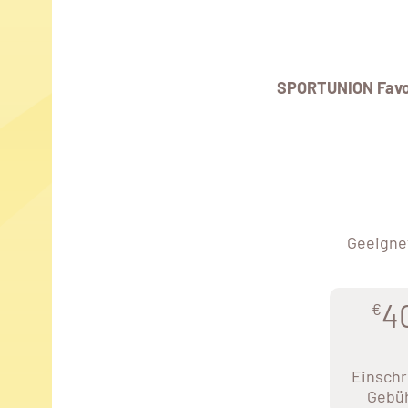
SPORTUNION Favo
Geeignet
4
€
Einschr
Gebü