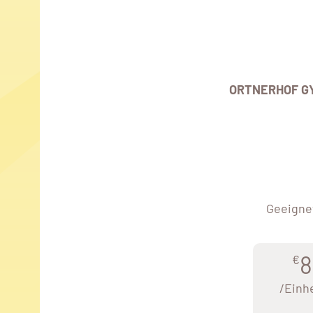
ORTNERHOF G
Geeignet
8
€
/Einh