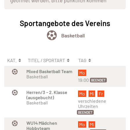
geöffnet werden, bitte pünktlich kommen
Sportangebote des Vereins
Basketball
KAT.
TITEL / SPORTART
TAG
Mixed Basketball Team
Mo
Basketball
19:00
BEENDET
Herren/3 – 2. Klasse
Mo
Mi
Fr
(ausgebucht)
verschiedene
Basketball
Uhrzeiten
BEENDET
WU14 Mädchen
Mo
Mi
Hobbyteam