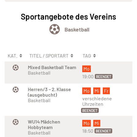
Sportangebote des Vereins
Basketball
KAT.
TITEL / SPORTART
TAG
Mixed Basketball Team
Mo
Basketball
19:00
BEENDET
Herren/3 – 2. Klasse
Mo
Mi
Fr
(ausgebucht)
verschiedene
Basketball
Uhrzeiten
BEENDET
WU14 Mädchen
Mo
Mi
Hobbyteam
18:50
BEENDET
Basketball