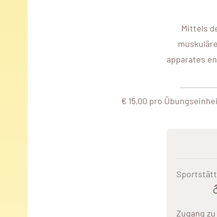
Mittels 
muskuläre
apparates en
€ 15,00 pro Übungseinhe
Sportstät
Zugang zu