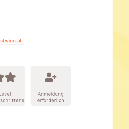
stwien.at
Level
Anmeldung
schrittene
erforderlich