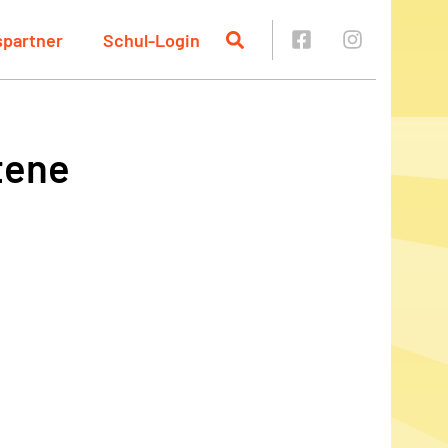
spartner
Schul-Login
tene