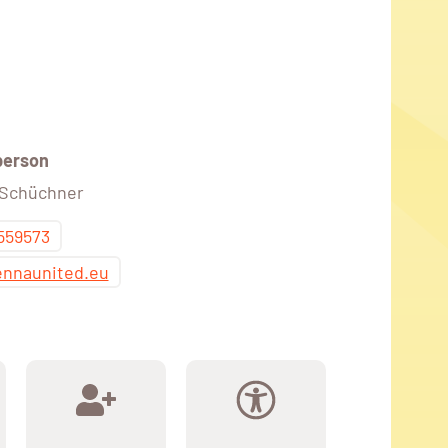
person
 Schüchner
559573
ennaunited.eu