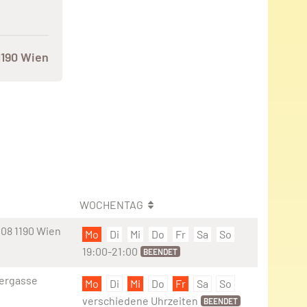
1190 Wien
WOCHENTAG
08 1190 Wien
Mo
Di
Mi
Do
Fr
Sa
So
19:00-21:00
BEENDET
lergasse
Mo
Di
Mi
Do
Fr
Sa
So
verschiedene Uhrzeiten
BEENDET