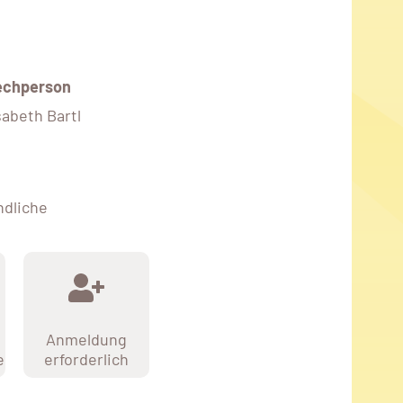
echperson
sabeth Bartl
ndliche
Anmeldung
e
erforderlich