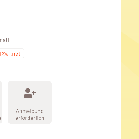
natl
tl@a1.net
Anmeldung
e
erforderlich