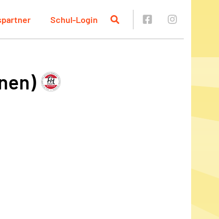
spartner
Schul-Login
rnen)