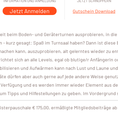
INFORMATION UND ANMELDUNG
JETZT SCHNUPPERN
Jetzt Anmelden
Gutschein Download
keit beim Boden- und Geräterturnen ausprobieren, in die
 - kurz gesagt: Spaß im Turnsaal haben? Dann ist diese E
 machen kann, auszuprobieren, alt gelerntes wieder zu e
ichtet sich an alle Levels, egal ob blutige/r AnfängerIn 
ilisieren und Aufwärmen kann nach Lust und Laune und e
äte dürfen aber auch gerne auf jede andere Weise genutzt
r Verfügung und es werden immer wieder Element aus der
 um Tipps und Hilfestellungen zu geben. Im Vordergrund 
sterpauschale € 175,00, ermäßigte Mitgliedsbeiträge ab