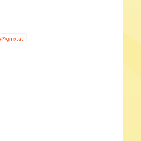
s
s@gmx.at