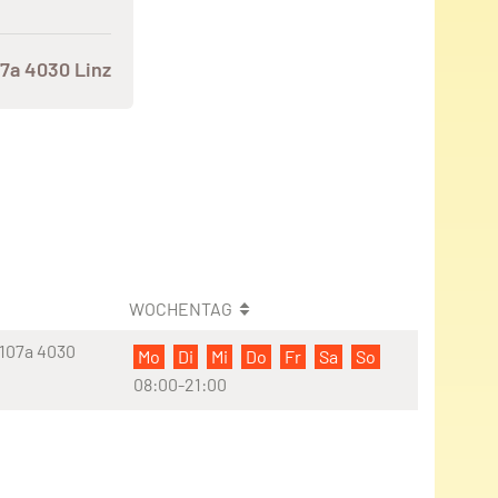
7a 4030 Linz
WOCHENTAG
 107a 4030
Mo
Di
Mi
Do
Fr
Sa
So
08:00-21:00