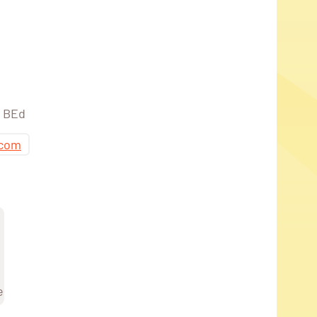
A BEd
.com
e