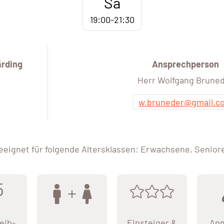
Sa
19:00-21:30
rding
Ansprechperson
Herr Wolfgang Brune
w.bruneder@gmail.c
eeignet für folgende Altersklassen: Erwachsene, Senior
5
eib-
Einsteiger &
An