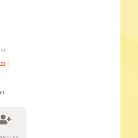
der
om
en
meldung