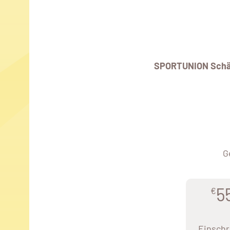
SPORTUNION Schä
G
5
€
Einschr