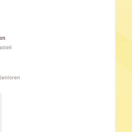
on
stell
 Senioren