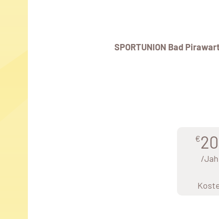
SPORTUNION Bad Pirawarth
20
€
/Jah
Kost