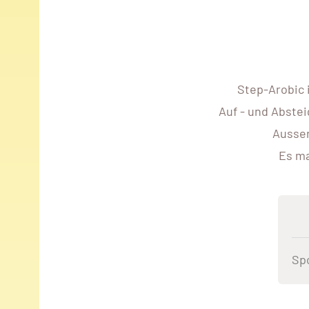
Step-Arobic 
Auf - und Abste
Ausser
Es ma
Sp