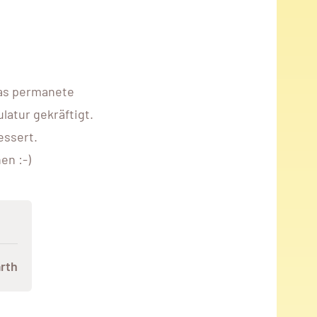
das permanete
atur gekräftigt.
essert.
en :-)
rth