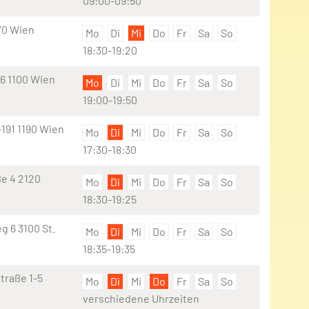
09:00-09:50
70 Wien
Mo
Di
Mi
Do
Fr
Sa
So
18:30-19:20
6 1100 Wien
Mo
Di
Mi
Do
Fr
Sa
So
19:00-19:50
191 1190 Wien
Mo
Di
Mi
Do
Fr
Sa
So
17:30-18:30
e 4 2120
Mo
Di
Mi
Do
Fr
Sa
So
18:30-19:25
 6 3100 St.
Mo
Di
Mi
Do
Fr
Sa
So
18:35-19:35
traße 1-5
Mo
Di
Mi
Do
Fr
Sa
So
verschiedene Uhrzeiten