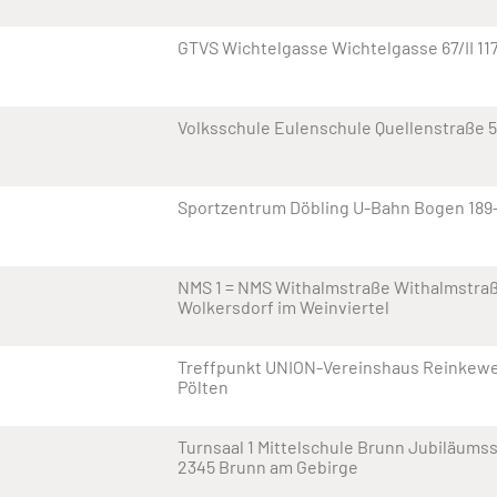
GTVS Wichtelgasse Wichtelgasse 67/II 11
Volksschule Eulenschule Quellenstraße 5
Sportzentrum Döbling U-Bahn Bogen 189-
NMS 1 = NMS Withalmstraße Withalmstraß
Wolkersdorf im Weinviertel
Treffpunkt UNION-Vereinshaus Reinkeweg
Pölten
Turnsaal 1 Mittelschule Brunn Jubiläumss
2345 Brunn am Gebirge