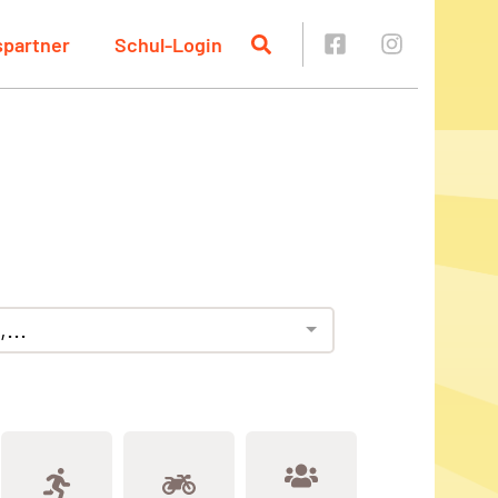
spartner
Schul-Login
...