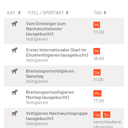
KAT.
TITEL / SPORTART
TAG
Vom Einsteiger zum
Mi
Nachwuchstunier
17:00
(ausgebucht)
Voltigieren
Erster internationaler Start im
Mi
Einzelvoltigieren (ausgebucht)
18:00
Voltigieren
Breitensportvoltigieren
Sa
Samstag
11:00
Voltigieren
Breitensportvoltigieren
Mo
Montag (ausgebucht)
17:00
Voltigieren
Voltigieren Nachwuchsgruppe
Sa
So
(ausgebucht)
verschiedene
Voltigieren
Uhrzeiten