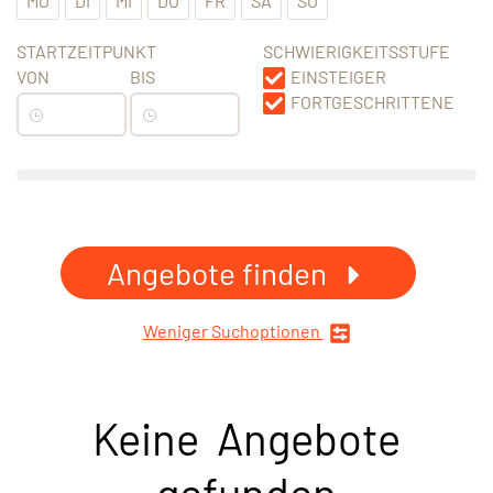
MO
DI
MI
DO
FR
SA
SO
STARTZEITPUNKT
SCHWIERIGKEITSSTUFE
VON
BIS
EINSTEIGER
FORTGESCHRITTENE
Angebote finden
Weniger Suchoptionen
Keine Angebote
gefunden