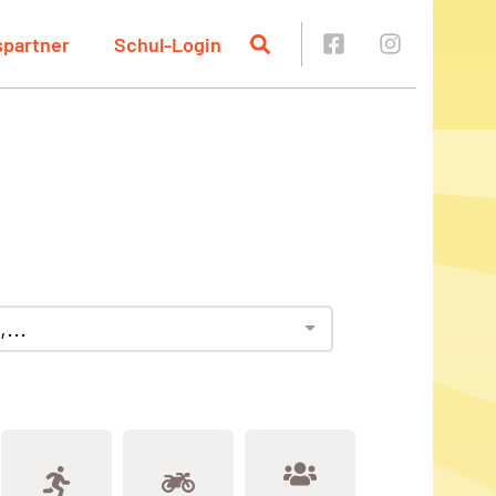
spartner
Schul-Login
...