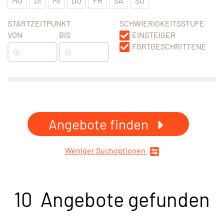
MO
DI
MI
DO
FR
SA
SO
STARTZEITPUNKT
SCHWIERIGKEITSSTUFE
VON
BIS
EINSTEIGER
FORTGESCHRITTENE
Angebote finden
Weniger Suchoptionen
10 Angebote gefunden