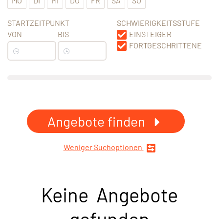
MO
DI
MI
DO
FR
SA
SO
STARTZEITPUNKT
SCHWIERIGKEITSSTUFE
VON
BIS
EINSTEIGER
FORTGESCHRITTENE
Angebote finden
Weniger Suchoptionen
Keine Angebote
gefunden