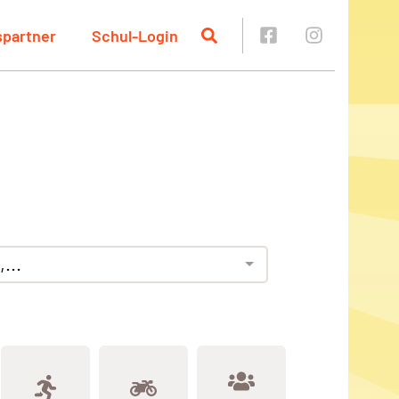
spartner
Schul-Login
...