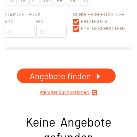
MO
DI
MI
DO
FR
SA
SO
STARTZEITPUNKT
SCHWIERIGKEITSSTUFE
VON
BIS
EINSTEIGER
FORTGESCHRITTENE
Angebote finden
Weniger Suchoptionen
Keine Angebote
gefunden