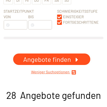
MO
DI
MI
DO
FR
SA
SO
STARTZEITPUNKT
SCHWIERIGKEITSSTUFE
VON
BIS
EINSTEIGER
FORTGESCHRITTENE
Angebote finden
Weniger Suchoptionen
28 Angebote gefunden