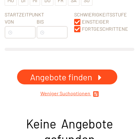
MO
DI
MI
DO
FR
SA
SO
STARTZEITPUNKT
SCHWIERIGKEITSSTUFE
VON
BIS
EINSTEIGER
FORTGESCHRITTENE
Angebote finden
Weniger Suchoptionen
Keine Angebote
gefunden