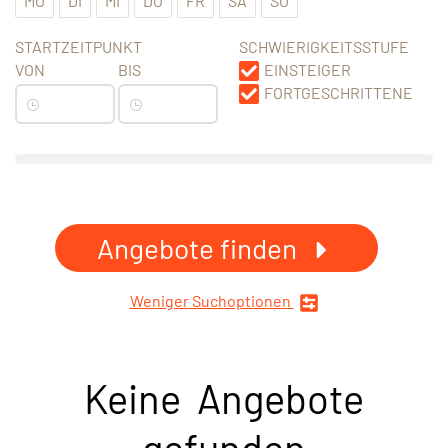
MO
DI
MI
DO
FR
SA
SO
STARTZEITPUNKT
SCHWIERIGKEITSSTUFE
VON
BIS
EINSTEIGER
FORTGESCHRITTENE
Angebote finden
Weniger Suchoptionen
Keine Angebote
gefunden