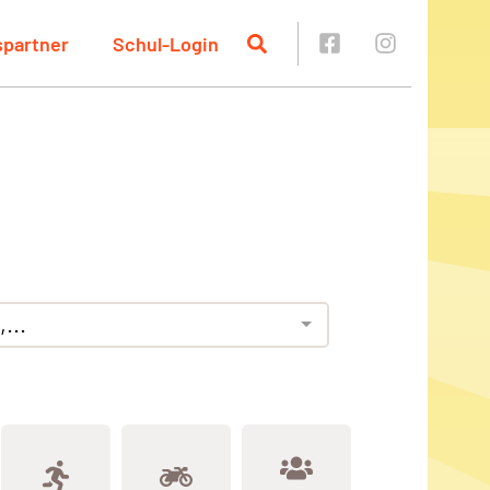
spartner
Schul-Login
...