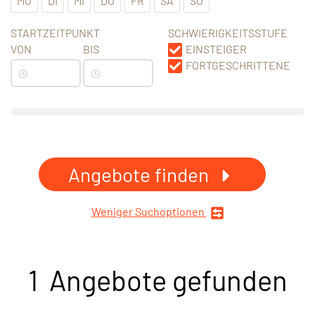
MO
DI
MI
DO
FR
SA
SO
STARTZEITPUNKT
SCHWIERIGKEITSSTUFE
VON
BIS
EINSTEIGER
FORTGESCHRITTENE
Angebote finden
Weniger Suchoptionen
1 Angebote gefunden