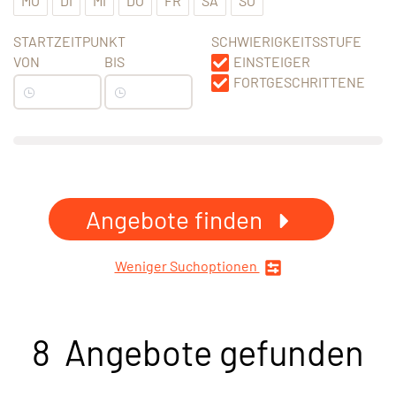
MO
DI
MI
DO
FR
SA
SO
STARTZEITPUNKT
SCHWIERIGKEITSSTUFE
VON
BIS
EINSTEIGER
FORTGESCHRITTENE
Angebote finden
Weniger Suchoptionen
8 Angebote gefunden