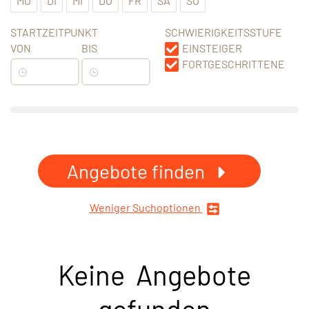
MO
DI
MI
DO
FR
SA
SO
STARTZEITPUNKT
SCHWIERIGKEITSSTUFE
VON
BIS
EINSTEIGER
FORTGESCHRITTENE
Angebote finden
Weniger Suchoptionen
Keine Angebote
gefunden